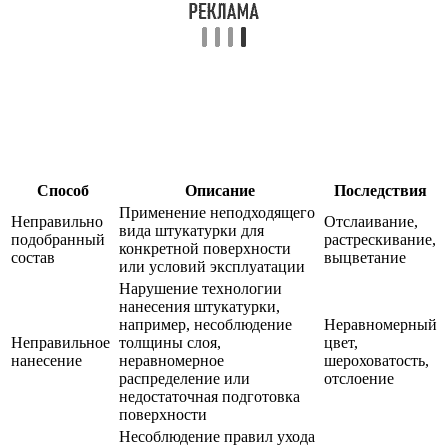
Способ
Описание
Последствия
Применение неподходящего
Неправильно
Отслаивание,
вида штукатурки для
подобранный
растрескивание,
конкретной поверхности
состав
выцветание
или условий эксплуатации
Нарушение технологии
нанесения штукатурки,
например, несоблюдение
Неравномерный
Неправильное
толщины слоя,
цвет,
нанесение
неравномерное
шероховатость,
распределение или
отслоение
недостаточная подготовка
поверхности
Несоблюдение правил ухода