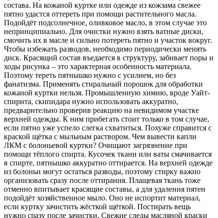
состава. На кожаной куртке или одежде из кожзама свежее
пятно удастся оттереть при помощи растительного масла.
Подойдёт подсолнечное, оливковое масло, в этом случае это
непринципиально. Для очистки нужно взять ватные диски,
смочить их в масле и сильно потереть пятно и участок вокруг.
Чтобы избежать разводов, необходимо периодически менять
диск. Красящий состав въедается в структуру, забивает поры и
ходы рисунка – это характерная особенность материала.
Поэтому тереть пятнышко нужно с усилием, но без
фанатизма. Применять стиральный порошок для обработки
кожаной куртки нельзя. Промышленную химию, вроде Уайт-
спирита, скипидара нужно использовать аккуратно,
предварительно проверив реакцию на невидимом участке
верхней одежды. К ним прибегать стоит только в том случае,
если пятно уже успело слегка схватиться. Похуже справится с
краской щётка с мыльным раствором. Чем вывести капли
ЛКМ с болоньевой куртки? Очищают загрязнение при
помощи тёплого спирта. Кусочек ткани или ваты смачивается
в спирте, пятнышко аккуратно оттирается. На верхней одежде
из болоньи могут остаться разводы, поэтому стирку важно
организовать сразу после оттирания. Плащевая ткань тоже
отменно впитывает красящие составы, а для удаления пятен
подойдёт хозяйственное мыло. Оно не испортит материал,
если куртку зачистить жёсткой щёткой. Постирать вещь
нужно сразу после зачистки. Свежие следы масляной краски