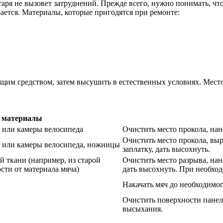
ря не вызовет затруднений. Прежде всего, нужно понимать, что
ется. Материалы, которые пригодятся при ремонте:
ящим средством, затем высушить в естественных условиях. Мес
 материалы
ы или камеры велосипеда
Очистить место прокола, нан
Очистить место прокола, выр
ны или камеры велосипеда, ножницы
заплатку, дать высохнуть.
й ткани (например, из старой
Очистить место разрыва, нане
ости от материала мяча)
дать высохнуть. При необхо
Накачать мяч до необходимог
Очистить поверхности панеле
высыхания.