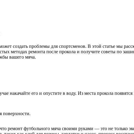
и
жет создать проблемы для спортсменов. В этой статье мы расск
стых методах ремонта после прокола и получите советы по заши
ужбы вашего мяча.
чае накачайте его и опустите в воду. Из места прокола появятся
я поверхности.
что ремонт футбольного мяча своими руками — это не только э
 таких как клей для резины, заплатки и насос, процесс восста