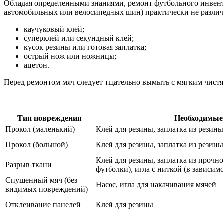
Обладая определенными знаниями, ремонт футбольного инвента
автомобильных или велосипедных шин) практически не различа
каучуковый клей;
суперклей или секундный клей;
кусок резины или готовая заплатка;
острый нож или ножницы;
ацетон.
Перед ремонтом мяч следует тщательно вымыть с мягким чист
Тип повреждения
Необходимые
Прокол (маленький)
Клей для резины, заплатка из резин
Прокол (большой)
Клей для резины, заплатка из рези
Клей для резины, заплатка из прочно
Разрыв ткани
футболки), игла с ниткой (в зависим
Спущенный мяч (без
Насос, игла для накачивания мячей
видимых повреждений)
Отклеивание панелей
Клей для резины