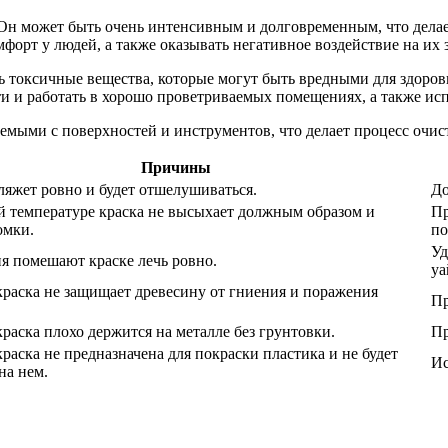
 Он может быть очень интенсивным и долговременным, что дела
орт у людей, а также оказывать негативное воздействие на их 
ть токсичные вещества, которые могут быть вредными для здоро
и и работать в хорошо проветриваемых помещениях, а также исп
мыми с поверхностей и инструментов, что делает процесс очист
Причины
ляжет ровно и будет отшелушиваться.
До
й температуре краска не высыхает должным образом и
Пр
омки.
по
Уд
я помешают краске лечь ровно.
уа
краска не защищает древесину от гниения и поражения
Пр
раска плохо держится на металле без грунтовки.
Пр
раска не предназначена для покраски пластика и не будет
Ис
на нем.