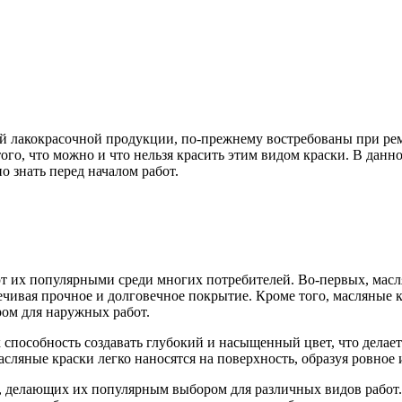
ой лакокрасочной продукции, по-прежнему востребованы при ре
того, что можно и что нельзя красить этим видом краски. В дан
о знать перед началом работ.
т их популярными среди многих потребителей. Во-первых, масл
ечивая прочное и долговечное покрытие. Кроме того, масляные 
ром для наружных работ.
способность создавать глубокий и насыщенный цвет, что делае
асляные краски легко наносятся на поверхность, образуя ровное
, делающих их популярным выбором для различных видов работ.