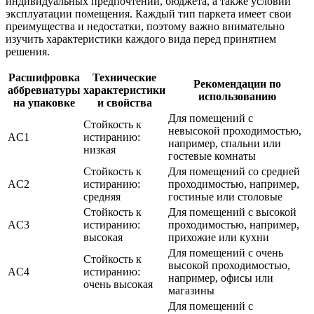
индивидуальных предпочтений, бюджета, а также условий
эксплуатации помещения. Каждый тип паркета имеет свои
преимущества и недостатки, поэтому важно внимательно
изучить характеристики каждого вида перед принятием
решения.
Расшифровка
Технические
Рекомендации по
аббревиатуры
характеристики
использованию
на упаковке
и свойства
Для помещений с
Стойкость к
невысокой проходимостью,
AC1
истиранию:
например, спальни или
низкая
гостевые комнаты
Стойкость к
Для помещений со средней
AC2
истиранию:
проходимостью, например,
средняя
гостиные или столовые
Стойкость к
Для помещений с высокой
AC3
истиранию:
проходимостью, например,
высокая
прихожие или кухни
Для помещений с очень
Стойкость к
высокой проходимостью,
AC4
истиранию:
например, офисы или
очень высокая
магазины
Для помещений с