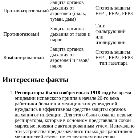
Защита органов
дыхания от
Степень защиты:
Противоаэрозольный
аэрозолей (пыль,
FFP1, FFP2, FFP3
туман, дым)
Тип:
Защита органов
фильтрующий
Противогазовый
дыхания от газов и
или
паров
изолирующий
Защита органов
Степень защиты:
дыхания от
Комбинированный
FFP1, FFP2, FFP3
аэрозолей и газов/
+ тип газа/пара
паров
Интересные факты
Респираторы были изобретены в 1918 году.
Во время
эпидемии испанского гриппа в начале 20-го века
работники больниц и медицинских учреждений
нуждались в эффективном средстве защиты органов
дыхания от инфекции. Для этого были созданы первые
респираторы, которые в основном представляли собой
марлевые повязки с активированным углем. Изначально
эти устройства предназначались только для работников
медицинской сферы, но со временем они стали