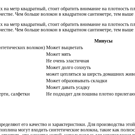
 на метр квадратный, стоит обратить внимание на плотность пл
стве. Чем больше волокон в квадратном сантиметре, тем выше к
 на метр квадратный, стоит обратить внимание на плотность пл
стве. Чем больше волокон в квадратном сантиметре, тем выше к
Минусы
нтетических волокон)
Может выцветать
Может мять
Не очень эластичная
Может долго сохнуть
может цепляться за шерсть домашних жи
Может образовывать складки
Может давать усадку
ерти, салфетки
Не подходит для пошива плотно прилега
ределяют его качество и характеристики. Для производства это
оплина могут входить синтетические волокна, такие как полиэс