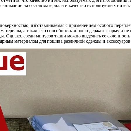
 отметить, что качество нитей, используемых для изготовления 
 внимание на состав материала и качество используемых нитей.
 поверхностью, изготавливаемая с применением особого перепл
материала, а также его способность хорошо держать форму и не
жды. Однако, среди минусов ткани можно выделить ее склонност
улярным материалом для пошива различной одежды и аксессуаров