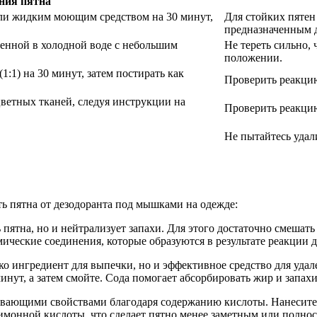
ния пятна
или жидким моющим средством на 30 минут,
Для стойких пятен
предназначенным д
ченной в холодной воде с небольшим
Не тереть сильно,
положении.
1:1) на 30 минут, затем постирать как
Проверить реакцию
ветных тканей, следуя инструкции на
Проверить реакцию
Не пытайтесь удал
ть пятна от дезодоранта под мышками на одежде:
ь пятна, но и нейтрализует запахи. Для этого достаточно смешат
мические соединения, которые образуются в результате реакции 
ько ингредиент для выпечки, но и эффективное средство для уда
инут, а затем смойте. Сода помогает абсорбировать жир и запахи
ивающими свойствами благодаря содержанию кислоты. Нанесите л
имонной кислоты, что сделает пятно менее заметным или полност