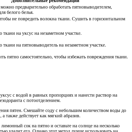
Дополнительные рекомендации
 можно предварительно обработать пятновыводителем,
ля белого белья.
 чтобы не повредить волокна ткани. Сушить в горизонтальном
 ткани на уксус на незаметном участке.
 ткани на пятновыводитель на незаметном участке.
ить пятно самостоятельно, чтобы избежать повреждения ткани.
ь уксус с водой в равных пропорциях и нанести раствор на
дезодоранта с потоотделением.
ления пятен. Смешайте соду с небольшим количеством воды до
, а также действует как мягкий абразив.
имонный сок на пятно и оставьте на солнце на несколько
ью удалит его. Однако этот метод лучше использовать на