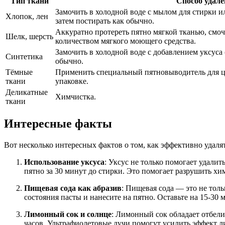
Тип ткани
Способ удале
Замочить в холодной воде с мылом для стирки 
Хлопок, лен
затем постирать как обычно.
Аккуратно протереть пятно мягкой тканью, смо
Шелк, шерсть
количеством мягкого моющего средства.
Замочить в холодной воде с добавлением уксуса (
Синтетика
обычно.
Тёмные
Применить специальный пятновыводитель для ц
ткани
упаковке.
Деликатные
Химчистка.
ткани
Интересные факты
Вот несколько интересных фактов о том, как эффективно удаля
Использование уксуса
: Уксус не только помогает удалит
пятно за 30 минут до стирки. Это помогает разрушить хи
Пищевая сода как абразив
: Пищевая сода — это не тол
состояния пасты и нанесите на пятно. Оставьте на 15-30 м
Лимонный сок и солнце
: Лимонный сок обладает отбел
часов. Ультрафиолетовые лучи помогут усилить эффект л