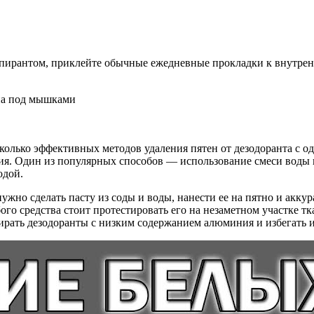
пирантом, приклейте обычные ежедневные прокладки к внутрен
олько эффективных методов удаления пятен от дезодоранта с о
нения. Один из популярных способов — использование смеси воды
одой.
жно сделать пасту из соды и воды, нанести ее на пятно и аккур
го средства стоит протестировать его на незаметном участке тк
ирать дезодоранты с низким содержанием алюминия и избегать и