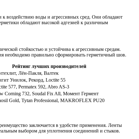
 к воздействию воды и агрессивных сред. Они обладают
герметики обладают высокой адгезией к различным
мической стойкостью и устойчива к агрессивным средам.
ния необходимо правильно сформировать герметичный шов.
Рейтинг лучших производителей
нтехлит, Лён-Пакля, Валтек
нгит Унилок, Рекорд, Loctite 55
tite 577, Permatex 592, Abro AS-3
w Corning 732, Soudal Fix All, Момент Гермент
nosil Gold, Tytan Professional, MAKROFLEX PU20
реимущество заключается в удобстве применения. Ленты
деальным выбором для уплотнения соединений и стыков.