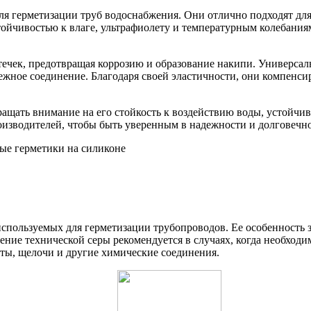
 герметизации труб водоснабжения. Они отлично подходят для р
тойчивостью к влаге, ультрафиолету и температурным колебани
ечек, предотвращая коррозию и образование накипи. Универсаль
ежное соединение. Благодаря своей эластичности, они компенси
ащать внимание на его стойкость к воздействию воды, устойчив
оизводителей, чтобы быть уверенным в надежности и долговечно
 используемых для герметизации трубопроводов. Ее особенность 
ние технической серы рекомендуется в случаях, когда необход
ты, щелочи и другие химические соединения.