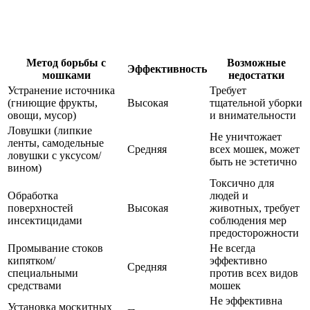
Метод борьбы с
Возможные
Эффективность
мошками
недостатки
Устранение источника
Требует
(гниющие фрукты,
Высокая
тщательной уборки
овощи, мусор)
и внимательности
Ловушки (липкие
Не уничтожает
ленты, самодельные
Средняя
всех мошек, может
ловушки с уксусом/
быть не эстетично
вином)
Токсично для
Обработка
людей и
поверхностей
Высокая
животных, требует
инсектицидами
соблюдения мер
предосторожности
Промывание стоков
Не всегда
кипятком/
эффективно
Средняя
специальными
против всех видов
средствами
мошек
Не эффективна
Установка москитных