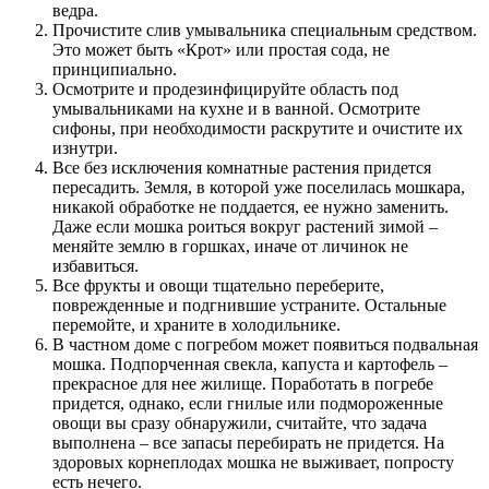
ведра.
Прочистите слив умывальника специальным средством.
Это может быть «Крот» или простая сода, не
принципиально.
Осмотрите и продезинфицируйте область под
умывальниками на кухне и в ванной. Осмотрите
сифоны, при необходимости раскрутите и очистите их
изнутри.
Все без исключения комнатные растения придется
пересадить. Земля, в которой уже поселилась мошкара,
никакой обработке не поддается, ее нужно заменить.
Даже если мошка роиться вокруг растений зимой –
меняйте землю в горшках, иначе от личинок не
избавиться.
Все фрукты и овощи тщательно переберите,
поврежденные и подгнившие устраните. Остальные
перемойте, и храните в холодильнике.
В частном доме с погребом может появиться подвальная
мошка. Подпорченная свекла, капуста и картофель –
прекрасное для нее жилище. Поработать в погребе
придется, однако, если гнилые или подмороженные
овощи вы сразу обнаружили, считайте, что задача
выполнена – все запасы перебирать не придется. На
здоровых корнеплодах мошка не выживает, попросту
есть нечего.