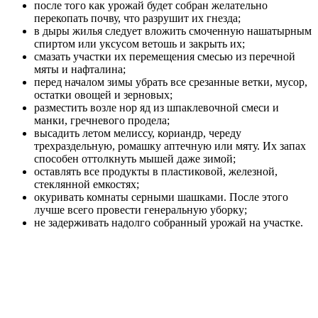
после того как урожай будет собран желательно
перекопать почву, что разрушит их гнезда;
в дыры жилья следует вложить смоченную нашатырным
спиртом или уксусом ветошь и закрыть их;
смазать участки их перемещения смесью из перечной
мяты и нафталина;
перед началом зимы убрать все срезанные ветки, мусор,
остатки овощей и зерновых;
разместить возле нор яд из шпаклевочной смеси и
манки, гречневого продела;
высадить летом мелиссу, кориандр, череду
трехраздельную, ромашку аптечную или мяту. Их запах
способен оттолкнуть мышей даже зимой;
оставлять все продукты в пластиковой, железной,
стеклянной емкостях;
окуривать комнаты серными шашками. После этого
лучше всего провести генеральную уборку;
не задерживать надолго собранный урожай на участке.