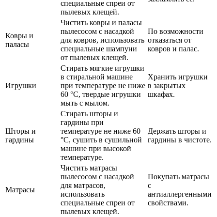
специальные спреи от
пылевых клещей.
Чистить ковры и паласы
пылесосом с насадкой
По возможности
Ковры и
для ковров, использовать
отказаться от
паласы
специальные шампуни
ковров и палас.
от пылевых клещей.
Стирать мягкие игрушки
в стиральной машине
Хранить игрушки
Игрушки
при температуре не ниже
в закрытых
60 °C, твердые игрушки
шкафах.
мыть с мылом.
Стирать шторы и
гардины при
Шторы и
температуре не ниже 60
Держать шторы и
гардины
°C, сушить в сушильной
гардины в чистоте.
машине при высокой
температуре.
Чистить матрасы
пылесосом с насадкой
Покупать матрасы
для матрасов,
с
Матрасы
использовать
антиаллергенными
специальные спреи от
свойствами.
пылевых клещей.