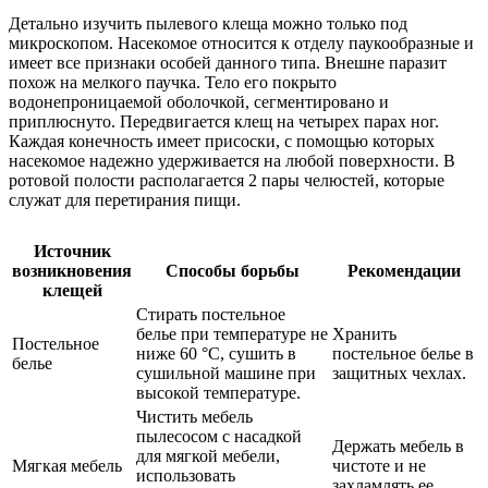
Детально изучить пылевого клеща можно только под
микроскопом. Насекомое относится к отделу паукообразные и
имеет все признаки особей данного типа. Внешне паразит
похож на мелкого паучка. Тело его покрыто
водонепроницаемой оболочкой, сегментировано и
приплюснуто. Передвигается клещ на четырех парах ног.
Каждая конечность имеет присоски, с помощью которых
насекомое надежно удерживается на любой поверхности. В
ротовой полости располагается 2 пары челюстей, которые
служат для перетирания пищи.
Источник
возникновения
Способы борьбы
Рекомендации
клещей
Стирать постельное
белье при температуре не
Хранить
Постельное
ниже 60 °C, сушить в
постельное белье в
белье
сушильной машине при
защитных чехлах.
высокой температуре.
Чистить мебель
пылесосом с насадкой
Держать мебель в
для мягкой мебели,
Мягкая мебель
чистоте и не
использовать
захламлять ее.