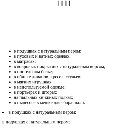
в подушках с натуральным пером;
в пуховых и ватных одеялах;
в матрасах;
в ковровых покрытиях с натуральным ворсом;
в постельном белье;
в обивке диванов, кресел, стульев;
в мягких игрушках;
в неиспользуемой одежде;
в портьерах и шторах;
на пыльных книжных полках;
в пылесосе в мешке для сбора пыли.
в подушках с натуральным пером;
в подушках с натуральным пером;