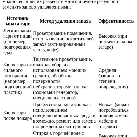
можно, если вы их развесите много и будете регулярно
заменять заново увлажненными.
Источник
Метод удаления запаха
Эффективность
запаха гари
Легкий запах
Проветривание помещения,
гари от пищи
Высокая (при
использование поглотителей
(например,
незначительном
запаха (активированный
подгоревшая
загаре)
уголь, кофе)
еда)
Тщательное проветривание,
Запах гари от
влажная уборка с
сильного
использованием моющих
Средняя
возгорания
средств, обработка
(зависит от
(например,
поверхности
степени
подгоревший
нейтрализаторами запаха
повреждения)
пластик)
(озоновый генератор,
специальные спреи)
Профессиональная уборка с
Низкая (может
использованием
потребоваться
Запах гари
специализированных средств,
полная замена
после пожара
возможно, ремонт или замена
мебели и
поврежденных материалов
отделки)
Стирка в горячей воде с
Высокая (при