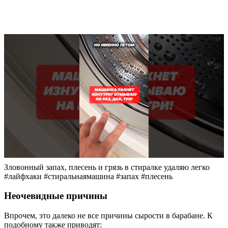
Зловонный запах, плесень и грязь в стиралке удаляю легко
#лайфхаки #стиральнаямашина #запах #плесень
Неочевидные причины
Впрочем, это далеко не все причины сырости в барабане. К
подобному также приводят: