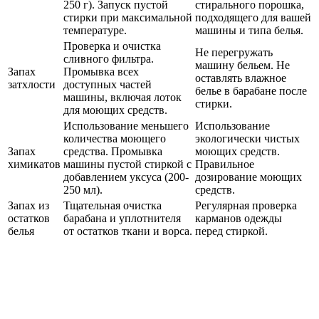
250 г). Запуск пустой
стирального порошка,
стирки при максимальной
подходящего для вашей
температуре.
машины и типа белья.
Проверка и очистка
Не перегружать
сливного фильтра.
машину бельем. Не
Запах
Промывка всех
оставлять влажное
затхлости
доступных частей
белье в барабане после
машины, включая лоток
стирки.
для моющих средств.
Использование меньшего
Использование
количества моющего
экологически чистых
Запах
средства. Промывка
моющих средств.
химикатов
машины пустой стиркой с
Правильное
добавлением уксуса (200-
дозирование моющих
250 мл).
средств.
Запах из
Тщательная очистка
Регулярная проверка
остатков
барабана и уплотнителя
карманов одежды
белья
от остатков ткани и ворса.
перед стиркой.