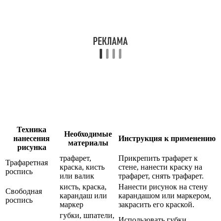
Техника
Необходимые
нанесения
Инструкция к применению
материалы
рисунка
трафарет,
Прикрепить трафарет к
Трафаретная
краска, кисть
стене, нанести краску на
роспись
или валик
трафарет, снять трафарет.
кисть, краска,
Нанести рисунок на стену
Свободная
карандаш или
карандашом или маркером,
роспись
маркер
закрасить его краской.
губки, шпатели,
Использовать губки,