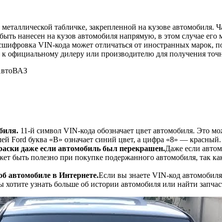
еталлической табличке, закрепленной на кузове автомобиля. Ча
быть нанесен на кузов автомобиля напрямую, в этом случае его 
асшифровка VIN-кода может отличаться от иностранных марок, п
ся к официальному дилеру или производителю для получения то
биля.
11-й символ VIN-кода обозначает цвет автомобиля. Это мо
ей Ford буква «B» означает синий цвет, а цифра «8» — красный.
раски даже если автомобиль был перекрашен.
Даже если автом
ет быть полезно при покупке подержанного автомобиля, так как
б автомобиле в Интернете.
Если вы знаете VIN-код автомобиля
ы хотите узнать больше об истории автомобиля или найти запчас