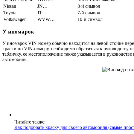
Nissan
JN…
8-й символ
Toyota
JT…
7-й символ
Volkswagen
WVW…
10-й символ
У иномарок
У иномарок VIN-номер обычно находится на левой стойке перед
краски по VIN-номеру, необходимо обратиться к руководству 
табличку, ее местоположение также указывается в руководстве
автомобиля.
Читайте также:
Как подобрать краску для своего автомобиля (самые про