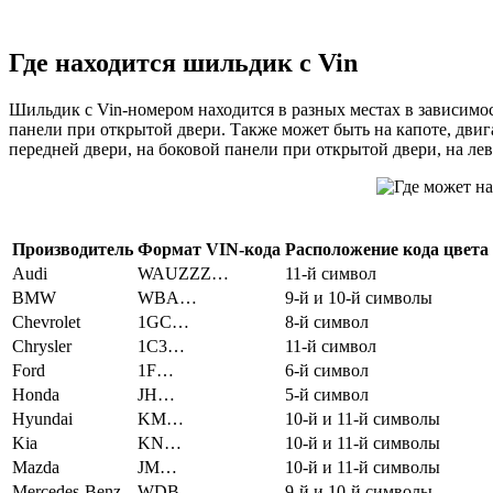
Где находится шильдик с Vin
Шильдик с Vin-номером находится в разных местах в зависимос
панели при открытой двери. Также может быть на капоте, двиг
передней двери, на боковой панели при открытой двери, на лев
Производитель
Формат VIN-кода
Расположение кода цвета
Audi
WAUZZZ…
11-й символ
BMW
WBA…
9-й и 10-й символы
Chevrolet
1GC…
8-й символ
Chrysler
1C3…
11-й символ
Ford
1F…
6-й символ
Honda
JH…
5-й символ
Hyundai
KM…
10-й и 11-й символы
Kia
KN…
10-й и 11-й символы
Mazda
JM…
10-й и 11-й символы
Mercedes-Benz
WDB…
9-й и 10-й символы