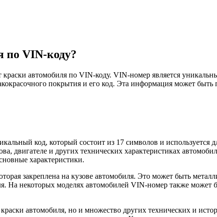
я по VIN-коду?
ет краски автомобиля по VIN-коду. VIN-номер является уникаль
акокрасочного покрытия и его код. Эта информация может быть 
 уникальный код, который состоит из 17 символов и используетс
ова, двигателе и других технических характеристиках автомобил
основные характеристики.
оторая закреплена на кузове автомобиля. Это может быть металл
ля. На некоторых моделях автомобилей VIN-номер также может б
 краски автомобиля, но и множество других технических и ист