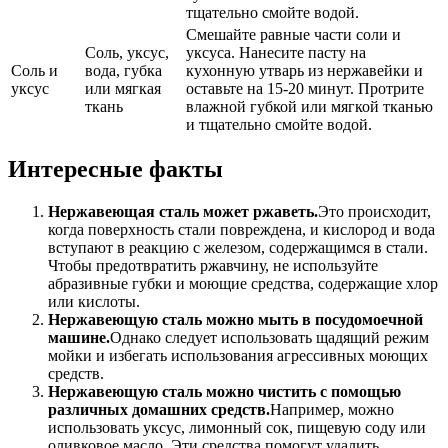
тщательно смойте водой.
Смешайте равные части соли и
Соль, уксус,
уксуса. Нанесите пасту на
Соль и
вода, губка
кухонную утварь из нержавейки и
уксус
или мягкая
оставьте на 15-20 минут. Протрите
ткань
влажной губкой или мягкой тканью
и тщательно смойте водой.
Интересные факты
Нержавеющая сталь может ржаветь.
Это происходит,
когда поверхность стали повреждена, и кислород и вода
вступают в реакцию с железом, содержащимся в стали.
Чтобы предотвратить ржавчину, не используйте
абразивные губки и моющие средства, содержащие хлор
или кислоты.
Нержавеющую сталь можно мыть в посудомоечной
машине.
Однако следует использовать щадящий режим
мойки и избегать использования агрессивных моющих
средств.
Нержавеющую сталь можно чистить с помощью
различных домашних средств.
Например, можно
использовать уксус, лимонный сок, пищевую соду или
оливковое масло. Эти средства помогут удалить