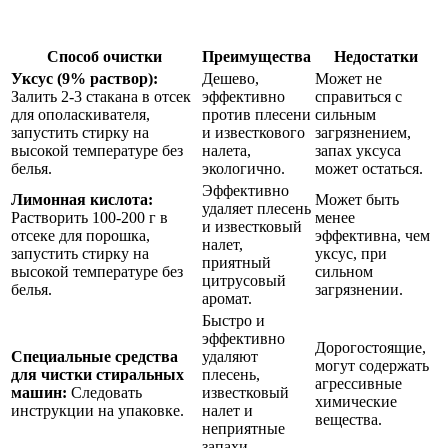
Способ очистки
Преимущества
Недостатки
Уксус (9% раствор):
Дешево,
Может не
Залить 2-3 стакана в отсек
эффективно
справиться с
для ополаскивателя,
против плесени
сильным
запустить стирку на
и известкового
загрязнением,
высокой температуре без
налета,
запах уксуса
белья.
экологично.
может остаться.
Эффективно
Лимонная кислота:
Может быть
удаляет плесень
Растворить 100-200 г в
менее
и известковый
отсеке для порошка,
эффективна, чем
налет,
запустить стирку на
уксус, при
приятный
высокой температуре без
сильном
цитрусовый
белья.
загрязнении.
аромат.
Быстро и
эффективно
Дорогостоящие,
Специальные средства
удаляют
могут содержать
для чистки стиральных
плесень,
агрессивные
машин:
Следовать
известковый
химические
инструкции на упаковке.
налет и
вещества.
неприятные
запахи.