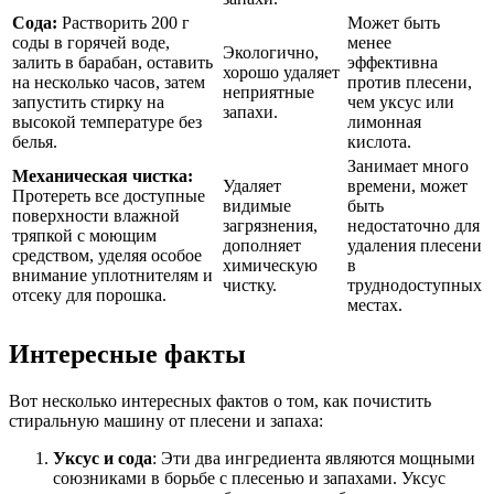
Сода:
Растворить 200 г
Может быть
соды в горячей воде,
менее
Экологично,
залить в барабан, оставить
эффективна
хорошо удаляет
на несколько часов, затем
против плесени,
неприятные
запустить стирку на
чем уксус или
запахи.
высокой температуре без
лимонная
белья.
кислота.
Занимает много
Механическая чистка:
Удаляет
времени, может
Протереть все доступные
видимые
быть
поверхности влажной
загрязнения,
недостаточно для
тряпкой с моющим
дополняет
удаления плесени
средством, уделяя особое
химическую
в
внимание уплотнителям и
чистку.
труднодоступных
отсеку для порошка.
местах.
Интересные факты
Вот несколько интересных фактов о том, как почистить
стиральную машину от плесени и запаха:
Уксус и сода
: Эти два ингредиента являются мощными
союзниками в борьбе с плесенью и запахами. Уксус