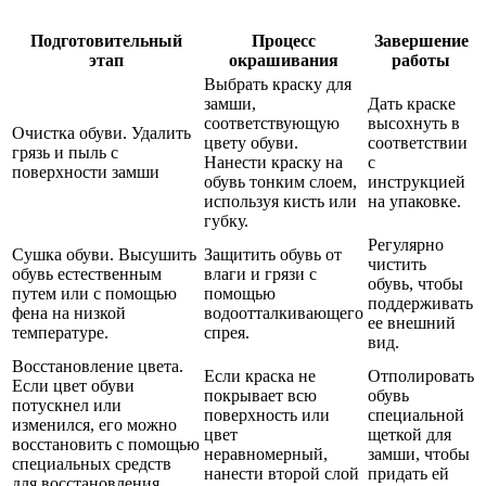
Подготовительный
Процесс
Завершение
этап
окрашивания
работы
Выбрать краску для
замши,
Дать краске
соответствующую
высохнуть в
Очистка обуви. Удалить
цвету обуви.
соответствии
грязь и пыль с
Нанести краску на
с
поверхности замши
обувь тонким слоем,
инструкцией
используя кисть или
на упаковке.
губку.
Регулярно
Сушка обуви. Высушить
Защитить обувь от
чистить
обувь естественным
влаги и грязи с
обувь, чтобы
путем или с помощью
помощью
поддерживать
фена на низкой
водоотталкивающего
ее внешний
температуре.
спрея.
вид.
Восстановление цвета.
Если краска не
Отполировать
Если цвет обуви
покрывает всю
обувь
потускнел или
поверхность или
специальной
изменился, его можно
цвет
щеткой для
восстановить с помощью
неравномерный,
замши, чтобы
специальных средств
нанести второй слой
придать ей
для восстановления