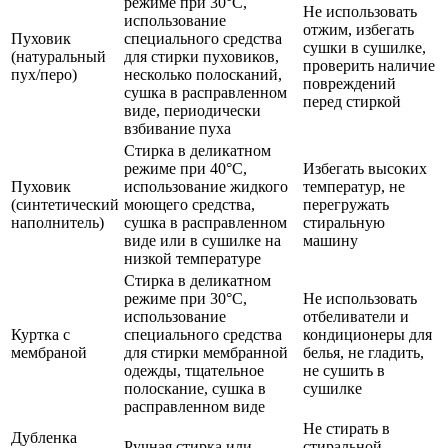
режиме при 30°C,
Не использовать
использование
отжим, избегать
Пуховик
специального средства
сушки в сушилке,
(натуральный
для стирки пуховиков,
проверить наличие
пух/перо)
несколько полосканий,
повреждений
сушка в расправленном
перед стиркой
виде, периодически
взбивание пуха
Стирка в деликатном
режиме при 40°C,
Избегать высоких
Пуховик
использование жидкого
температур, не
(синтетический
моющего средства,
перегружать
наполнитель)
сушка в расправленном
стиральную
виде или в сушилке на
машину
низкой температуре
Стирка в деликатном
режиме при 30°C,
Не использовать
использование
отбеливатели и
Куртка с
специального средства
кондиционеры для
мембраной
для стирки мембранной
белья, не гладить,
одежды, тщательное
не сушить в
полоскание, сушка в
сушилке
расправленном виде
Не стирать в
Дубленка
Ручная стирка или
стиральной