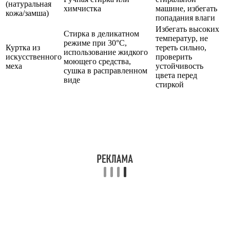
(натуральная
химчистка
машине, избегать
кожа/замша)
попадания влаги
Избегать высоких
Стирка в деликатном
температур, не
режиме при 30°C,
Куртка из
тереть сильно,
использование жидкого
искусственного
проверить
моющего средства,
меха
устойчивость
сушка в расправленном
цвета перед
виде
стиркой