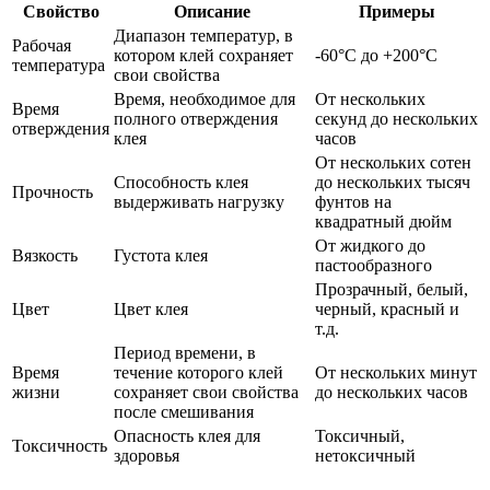
Свойство
Описание
Примеры
Диапазон температур, в
Рабочая
котором клей сохраняет
-60°C до +200°C
температура
свои свойства
Время, необходимое для
От нескольких
Время
полного отверждения
секунд до нескольких
отверждения
клея
часов
От нескольких сотен
Способность клея
до нескольких тысяч
Прочность
выдерживать нагрузку
фунтов на
квадратный дюйм
От жидкого до
Вязкость
Густота клея
пастообразного
Прозрачный, белый,
Цвет
Цвет клея
черный, красный и
т.д.
Период времени, в
Время
течение которого клей
От нескольких минут
жизни
сохраняет свои свойства
до нескольких часов
после смешивания
Опасность клея для
Токсичный,
Токсичность
здоровья
нетоксичный