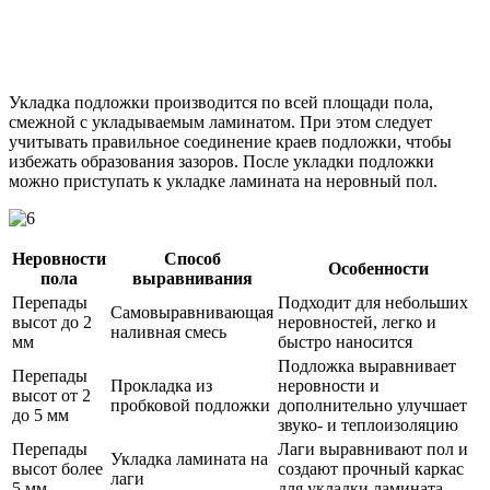
Укладка подложки производится по всей площади пола,
смежной с укладываемым ламинатом. При этом следует
учитывать правильное соединение краев подложки, чтобы
избежать образования зазоров. После укладки подложки
можно приступать к укладке ламината на неровный пол.
Неровности
Способ
Особенности
пола
выравнивания
Перепады
Подходит для небольших
Самовыравнивающая
высот до 2
неровностей, легко и
наливная смесь
мм
быстро наносится
Подложка выравнивает
Перепады
Прокладка из
неровности и
высот от 2
пробковой подложки
дополнительно улучшает
до 5 мм
звуко- и теплоизоляцию
Перепады
Лаги выравнивают пол и
Укладка ламината на
высот более
создают прочный каркас
лаги
5 мм
для укладки ламината