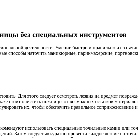
жницы без специальных инструментов
нальной деятельности. Умение быстро и правильно их затачива
чные способы наточить маникюрные, парикмахерские, портновс
товить. Для этого следует осмотреть лезвия на предмет повреж
акже стоит очистить ножницы от возможных остатков материалов,
гулировать их, чтобы обеспечить правильное соприкосновение и 
комендуют использовать специальные точильные камни или точи
дений. Затем следует аккуратно провести каждое лезвие по точи