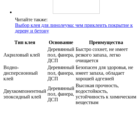
Читайте также:
Выбор клея для линолеума: чем приклеить покрытие к
дереву и бетону
Тип клея
Основание
Преимущества
Деревянный
Быстро сохнет, не имеет
Акриловый клей
пол, фанера,
резкого запаха, легко
ДСП
очищается
Водно-
Деревянный
Безопасен для здоровья, не
дисперсионный
пол, фанера,
имеет запаха, обладает
клей
ДСП
хорошей адгезией
Высокая прочность,
Деревянный
Двухкомпонентный
водостойкость,
пол, фанера,
эпоксидный клей
устойчивость к химическим
ДСП
веществам