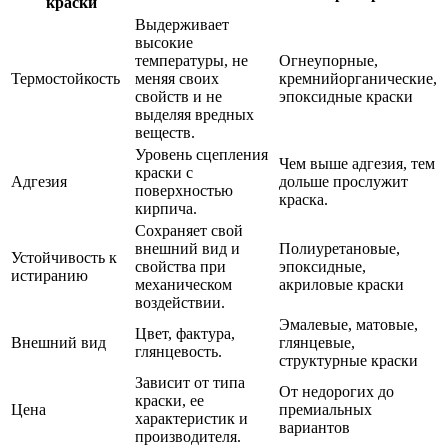
краски
Выдерживает
высокие
температуры, не
Огнеупорные,
Термостойкость
меняя своих
кремнийорганические,
свойств и не
эпоксидные краски
выделяя вредных
веществ.
Уровень сцепления
Чем выше адгезия, тем
краски с
Адгезия
дольше прослужит
поверхностью
краска.
кирпича.
Сохраняет свой
внешний вид и
Полиуретановые,
Устойчивость к
свойства при
эпоксидные,
истиранию
механическом
акриловые краски
воздействии.
Эмалевые, матовые,
Цвет, фактура,
Внешний вид
глянцевые,
глянцевость.
структурные краски
Зависит от типа
От недорогих до
краски, ее
Цена
премиальных
характеристик и
вариантов
производителя.