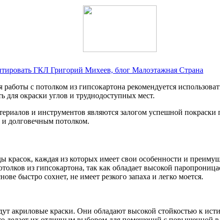
онтировать ГКЛ Григорий Михеев, блог Малоэтажная Страна
 работы с потолком из гипсокартона рекомендуется использоват
ть для окраски углов и труднодоступных мест.
териалов и инструментов являются залогом успешной покраски п
м и долговечным потолком.
ды красок, каждая из которых имеет свои особенности и преиму
потолков из гипсокартона, так как обладает высокой паропрониц
нове быстро сохнет, не имеет резкого запаха и легко моется.
йдут акриловые краски. Они обладают высокой стойкостью к ист
то делает их отличным выбором для помещений с повышенной вл