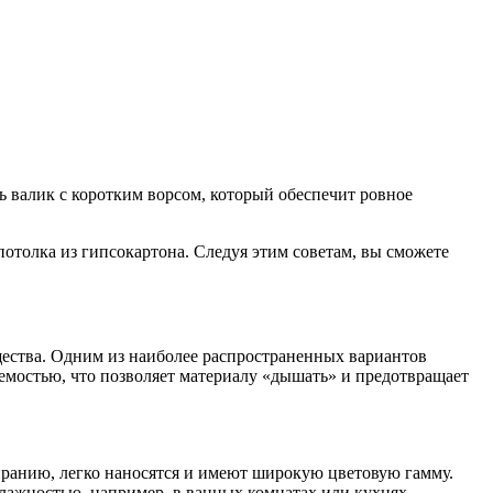
ь валик с коротким ворсом, который обеспечит ровное
отолка из гипсокартона. Следуя этим советам, вы сможете
щества. Одним из наиболее распространенных вариантов
аемостью, что позволяет материалу «дышать» и предотвращает
иранию, легко наносятся и имеют широкую цветовую гамму.
ажностью, например, в ванных комнатах или кухнях.