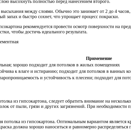
слою высохнуть полностью перед нанесением второго.
 высыхания между слоями. Обычно это занимает от 2 до 4 часов,
ый запах и быстро сохнет, что упрощает процесс покраски.
ипсокартона рекомендуется провести осмотр поверхности на пре
тки, чтобы достичь идеального результата.
Применение
льная; хорошо подходит для потолков в жилых помещениях
ойчива к влаге и истиранию; подходит для потолков в ванных к
паропроницаемость и устойчивость к плесени; подходит для по
потолка из гипсокартона, следует обратить внимание на несколь
олок от пыли, грязи и других загрязнений. При необходимости 
ля потолка из гипсокартона. Оптимальным вариантом является кр
 краска должна хорошо наноситься и равномерно распределяться 