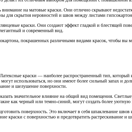
ть внимание на матовые краски. Они отлично скрывают недостат
ны для скрытия неровностей и швов между листами гипсокартон
глянцевые краски. Они создают эффект гладкой и блестящей пове
элегантный и современный вид.
окартона, покрашенных различными видами красок, чтобы вы мо
. Латексные краски — наиболее распространенный тип, который и
 могут использоваться, но они имеют более сильный запах и до
ивание и шелушение поверхности.
казать значительное влияние на общий вид помещения. Светлые ц
акие как черный или темно-синий, могут создать более уютную
дготовить поверхность. Это включает в себя шпаклевание швов 
ние краски с поверхностью и предотвратить растрескивание и 