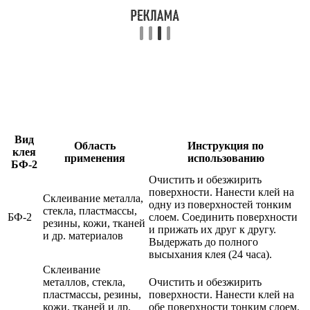
Вид
Область
Инструкция по
клея
применения
использованию
БФ-2
Очистить и обезжирить
поверхности. Нанести клей на
Склеивание металла,
одну из поверхностей тонким
стекла, пластмассы,
БФ-2
слоем. Соединить поверхности
резины, кожи, тканей
и прижать их друг к другу.
и др. материалов
Выдержать до полного
высыхания клея (24 часа).
Склеивание
металлов, стекла,
Очистить и обезжирить
пластмассы, резины,
поверхности. Нанести клей на
кожи, тканей и др.
обе поверхности тонким слоем.