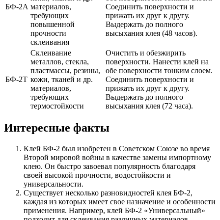
БФ-2А
материалов,
Соединить поверхности и
требующих
прижать их друг к другу.
повышенной
Выдержать до полного
прочности
высыхания клея (48 часов).
склеивания
Склеивание
Очистить и обезжирить
металлов, стекла,
поверхности. Нанести клей на
пластмассы, резины,
обе поверхности тонким слоем.
БФ-2Т
кожи, тканей и др.
Соединить поверхности и
материалов,
прижать их друг к другу.
требующих
Выдержать до полного
термостойкости
высыхания клея (72 часа).
Интересные факты
Клей БФ-2 был изобретен в Советском Союзе во время
Второй мировой войны в качестве замены импортному
клею. Он быстро завоевал популярность благодаря
своей высокой прочности, водостойкости и
универсальности.
Существует несколько разновидностей клея БФ-2,
каждая из которых имеет свое назначение и особенности
применения. Например, клей БФ-2 «Универсальный»
подходит для склеивания различных материалов,