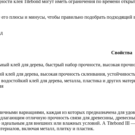
ности клея Titebond могут иметь ограничения по времени откры
е его плюсы и минусы, чтобы правильно подобрать подходящий в
Свойства
ный клей для дерева, быстрый набор прочности, высокая прочно
й клей для дерева, высокая прочность склеивания, устойчивость
водостойкий клей для дерева, металла, пластика и других матер
ия
азличными вариациями, каждая из которых предназначена для уд
редлагающим отличную прочность связи для древесины, древесных
его идеальным для внешних или влажных условий. А Titebond III
ериалов, включая металл, плитку и пластик.