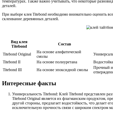
температурах. Также важно учитывать, что некоторые разновид
деталей.
При выборе клея Titebond необходимо внимательно оценить вс
склеивание деревянных деталей.
Вид клея
Состав
Titebond
На основе алифатической
Titebond Original
Универсаль
смолы
Titebond II
На основе полиуретана
Водостойки
Прочный и 
Titebond III
На основе эпоксидной смолы
отвержден
Интересные факты
Универсальность Titebond: Клей Titebond представлен р
Titebond Original является их флагманским продуктом, п
другой стороны, предлагает водостойкость, что делает 
исключительную прочность связи с широким спектром мат