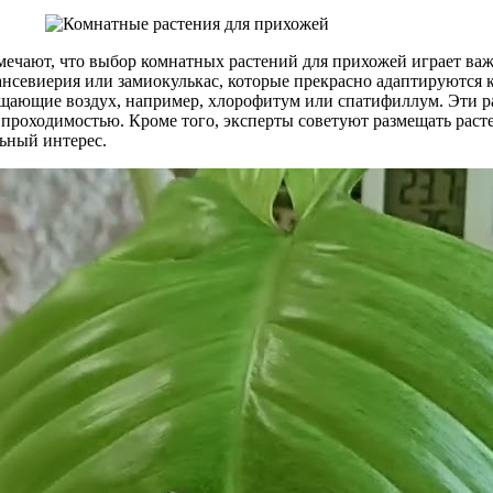
тмечают, что выбор комнатных растений для прихожей играет ва
нсевиерия или замиокулькас, которые прекрасно адаптируются к
ищающие воздух, например, хлорофитум или спатифиллум. Эти ра
й проходимостью. Кроме того, эксперты советуют размещать рас
льный интерес.