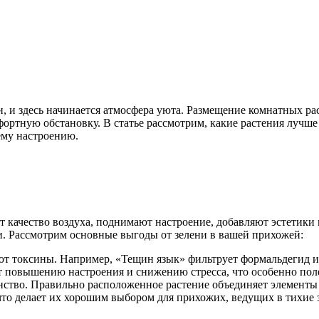
и, и здесь начинается атмосфера уюта. Размещение комнатных ра
фортную обстановку. В статье рассмотрим, какие растения лучше
ему настроению.
т качество воздуха, поднимают настроение, добавляют эстетик
и. Рассмотрим основные выгоды от зелени в вашей прихожей:
ют токсины. Например, «Тещин язык» фильтрует формальдегид и
т повышению настроения и снижению стресса, что особенно поле
анство. Правильно расположенное растение объединяет элементы 
что делает их хорошим выбором для прихожих, ведущих в тихие