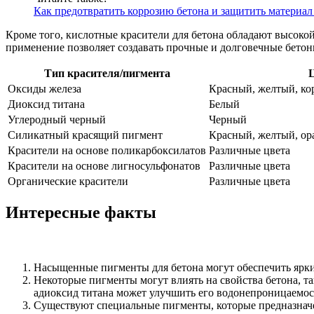
Как предотвратить коррозию бетона и защитить материал
Кроме того, кислотные красители для бетона обладают высоко
применение позволяет создавать прочные и долговечные бето
Тип красителя/пигмента
Оксиды железа
Красный, желтый, к
Диоксид титана
Белый
Углеродный черный
Черный
Силикатный красящий пигмент
Красный, желтый, ор
Красители на основе поликарбоксилатов
Различные цвета
Красители на основе лигносульфонатов
Различные цвета
Органические красители
Различные цвета
Интересные факты
Насыщенные пигменты для бетона могут обеспечить ярки
Некоторые пигменты могут влиять на свойства бетона, т
адиоксид титана может улучшить его водонепроницаемос
Существуют специальные пигменты, которые предназначе