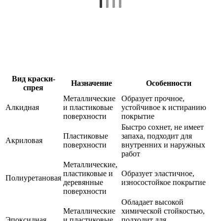
Вид краски-
Назначение
Особенности
спрея
Металлические
Образует прочное,
Алкидная
и пластиковые
устойчивое к истиранию
поверхности
покрытие
Быстро сохнет, не имеет
Пластиковые
запаха, подходит для
Акриловая
поверхности
внутренних и наружных
работ
Металлические,
пластиковые и
Образует эластичное,
Полиуретановая
деревянные
износостойкое покрытие
поверхности
Обладает высокой
Металлические
химической стойкостью,
Эпоксидная
и пластиковые
подходит для