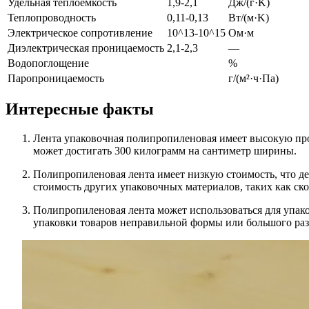
Удельная теплоемкость
1,9-2,1
Дж/(г·K)
Теплопроводность
0,11-0,13
Вт/(м·K)
Электрическое сопротивление
10^13-10^15
Ом·м
Диэлектрическая проницаемость
2,1-2,3
—
Водопоглощение
%
Паропроницаемость
г/(м²·ч·Па)
Интересные факты
Лента упаковочная полипропиленовая имеет высокую про
может достигать 300 килограмм на сантиметр ширины.
Полипропиленовая лента имеет низкую стоимость, что д
стоимость других упаковочных материалов, таких как ско
Полипропиленовая лента может использоваться для упако
упаковки товаров неправильной формы или большого раз