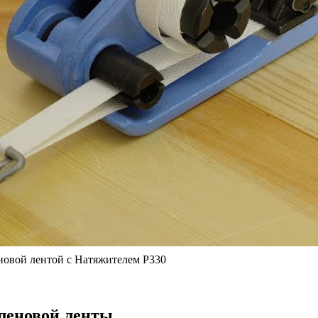
овой лентой с Натяжителем Р330
леновой ленты