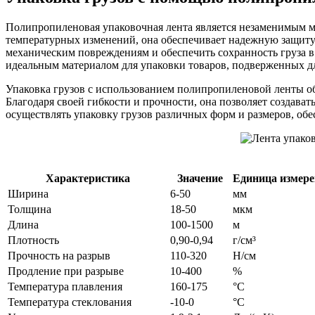
Полипропиленовая упаковочная лента является незаменимым ма
температурных изменений, она обеспечивает надежную защиту
механическим повреждениям и обеспечить сохранность груза в 
идеальным материалом для упаковки товаров, подверженных д
Упаковка грузов с использованием полипропиленовой ленты об
Благодаря своей гибкости и прочности, она позволяет создава
осуществлять упаковку грузов различных форм и размеров, об
Характеристика
Значение
Единица измер
Ширина
6-50
мм
Толщина
18-50
мкм
Длина
100-1500
м
Плотность
0,90-0,94
г/см³
Прочность на разрыв
110-320
Н/см
Продление при разрыве
10-400
%
Температура плавления
160-175
°C
Температура стеклования
-10-0
°C