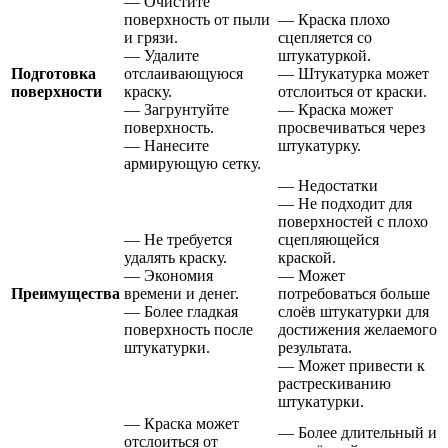
— Очистите
поверхность от пыли
— Краска плохо
и грязи.
сцепляется со
— Удалите
штукатуркой.
Подготовка
отслаивающуюся
— Штукатурка может
поверхности
краску.
отслоиться от краски.
— Загрунтуйте
— Краска может
поверхность.
просвечиваться через
— Нанесите
штукатурку.
армирующую сетку.
— Недостатки
— Не подходит для
поверхностей с плохо
— Не требуется
сцепляющейся
удалять краску.
краской.
— Экономия
— Может
Преимущества
времени и денег.
потребоваться больше
— Более гладкая
слоёв штукатурки для
поверхность после
достижения желаемого
штукатурки.
результата.
— Может привести к
растрескиванию
штукатурки.
— Краска может
— Более длительный и
отслоиться от