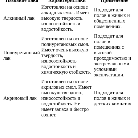
Название лака
Характеристики
Применение
Изготовлен на основе
Подходит для
алкидных смол. Имеет
полов в жилых и
Алкидный лак
высокую твердость,
общественных
износостойкость и
помещениях.
водостойкость.
Подходит для
Изготовлен на основе
полов в
полиуретановых смол.
помещениях с
Имеет очень высокую
Полиуретановый
высокой
твердость,
лак
проходимостью и
износостойкость,
экстремальными
водостойкость и
условиями
химическую стойкость.
эксплуатации.
Изготовлен на основе
акриловых смол. Имеет
высокую твердость,
Подходит для
Акриловый лак
износостойкость и
полов в жилых и
водостойкость. Не
детских комнатах.
имеет запаха и быстро
сохнет.