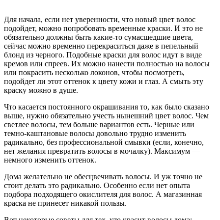
Для начала, если нет уверенности, что новый цвет волос
подойдет, можно попробовать временные краски. И это не
обязательно должны быть какие-то сумасшедшие цвета,
сейчас можно временно перекраситься даже в пепельный
блонд из черного. Подобные краски для волос идут в виде
кремов или спреев. Их можно нанести полностью на волосы
или покрасить несколько локонов, чтобы посмотреть,
подойдет ли этот оттенок к цвету кожи и глаз. А смыть эту
краску можно в душе.
Что касается постоянного окрашивания то, как было сказано
выше, нужно обязательно учесть нынешний цвет волос. Чем
светлее волосы, тем больше вариантов есть. Черные или
темно-каштановые волосы довольно трудно изменить
радикально, без профессиональной смывки (если, конечно,
нет желания превратить волосы в мочалку). Максимум —
немного изменить оттенок.
Дома желательно не обесцвечивать волосы. И уж точно не
стоит делать это радикально. Особенно если нет опыта
подбора подходящего окислителя для волос. А магазинная
краска не принесет никакой пользы.
Вот некоторые советы для тех, кто красит волосы дома: