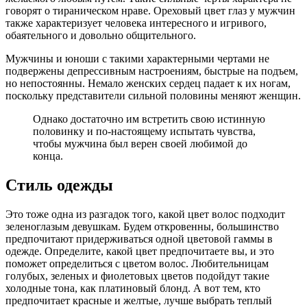
говорят о тираническом нраве. Ореховый цвет глаз у мужчин
также характеризует человека интересного и игривого,
обаятельного и довольно общительного.
Мужчины и юноши с такими характерными чертами не
подвержены депрессивным настроениям, быстрые на подъем,
но непостоянны. Немало женских сердец падает к их ногам,
поскольку представители сильной половины меняют женщин.
Однако достаточно им встретить свою истинную
половинку и по-настоящему испытать чувства,
чтобы мужчина был верен своей любимой до
конца.
Стиль одежды
Это тоже одна из разгадок того, какой цвет волос подходит
зеленоглазым девушкам. Будем откровенны, большинство
предпочитают придерживаться одной цветовой гаммы в
одежде. Определите, какой цвет предпочитаете вы, и это
поможет определиться с цветом волос. Любительницам
голубых, зеленых и фиолетовых цветов подойдут такие
холодные тона, как платиновый блонд. А вот тем, кто
предпочитает красные и желтые, лучше выбрать теплый