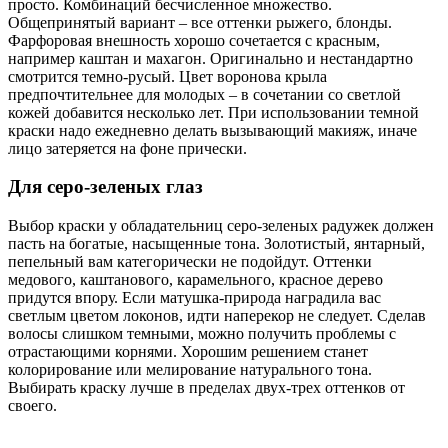
просто. Комбинаций бесчисленное множество.
Общепринятый вариант – все оттенки рыжего, блонды.
Фарфоровая внешность хорошо сочетается с красным,
например каштан и махагон. Оригинально и нестандартно
смотрится темно-русый. Цвет воронова крыла
предпочтительнее для молодых – в сочетании со светлой
кожей добавится несколько лет. При использовании темной
краски надо ежедневно делать вызывающий макияж, иначе
лицо затеряется на фоне прически.
Для серо-зеленых глаз
Выбор краски у обладательниц серо-зеленых радужек должен
пасть на богатые, насыщенные тона. Золотистый, янтарный,
пепельный вам категорически не подойдут. Оттенки
медового, каштанового, карамельного, красное дерево
придутся впору. Если матушка-природа наградила вас
светлым цветом локонов, идти наперекор не следует. Сделав
волосы слишком темными, можно получить проблемы с
отрастающими корнями. Хорошим решением станет
колорирование или мелирование натурального тона.
Выбирать краску лучше в пределах двух-трех оттенков от
своего.