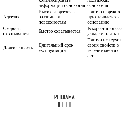
компенсировать
подвижках
деформации основания
основания
Высокая адгезия к
Плитка надежно
Адгезия
различным
приклеивается к
поверхностям
основанию
Скорость
Ускоряет процесс
Быстро схватывается
схватывания
укладки плитки
Плитка не теряет
Длительный срок
своих свойств в
Долговечность
эксплуатации
течение многих
лет