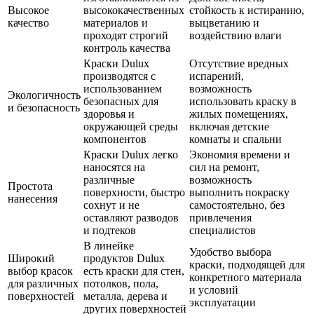
Высокое
высококачественных
стойкость к истиранию,
качество
материалов и
выцветанию и
проходят строгий
воздействию влаги
контроль качества
Краски Dulux
Отсутствие вредных
производятся с
испарений,
использованием
возможность
Экологичность
безопасных для
использовать краску в
и безопасность
здоровья и
жилых помещениях,
окружающей среды
включая детские
компонентов
комнаты и спальни
Краски Dulux легко
Экономия времени и
наносятся на
сил на ремонт,
различные
возможность
Простота
поверхности, быстро
выполнить покраску
нанесения
сохнут и не
самостоятельно, без
оставляют разводов
привлечения
и подтеков
специалистов
В линейке
Удобство выбора
Широкий
продуктов Dulux
краски, подходящей для
выбор красок
есть краски для стен,
конкретного материала
для различных
потолков, пола,
и условий
поверхностей
металла, дерева и
эксплуатации
других поверхностей