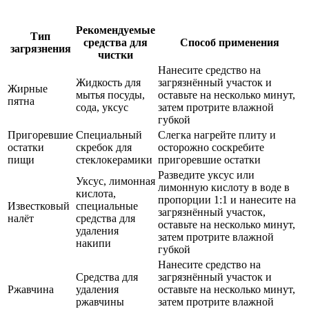
Рекомендуемые
Тип
средства для
Способ применения
загрязнения
чистки
Нанесите средство на
Жидкость для
загрязнённый участок и
Жирные
мытья посуды,
оставьте на несколько минут,
пятна
сода, уксус
затем протрите влажной
губкой
Пригоревшие
Специальный
Слегка нагрейте плиту и
остатки
скребок для
осторожно соскребите
пищи
стеклокерамики
пригоревшие остатки
Разведите уксус или
Уксус, лимонная
лимонную кислоту в воде в
кислота,
пропорции 1:1 и нанесите на
Известковый
специальные
загрязнённый участок,
налёт
средства для
оставьте на несколько минут,
удаления
затем протрите влажной
накипи
губкой
Нанесите средство на
Средства для
загрязнённый участок и
Ржавчина
удаления
оставьте на несколько минут,
ржавчины
затем протрите влажной