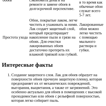
обоев
сэкономить деньги на
в то время как
ремонте и замене обоев в
обычные обои
долгосрочной перспективе.
служат всего
5-7 лет.
Обои, покрытые лаком, легче
чистить и ухаживать за ними.
Лакированные
Лак создает защитный слой,
обои можно
который предотвращает
легко чистить
Простота ухода
накопление пыли и грязи на
с помощью
обоях. Для очистки
мыльного
лакированных обоев
раствора и
достаточно протереть их
губки.
влажной тряпкой или губкой.
Интересные факты
Создание защитного слоя. Лак для обоев образует на
поверхности обоев прочную защитную пленку, которая
предохраняет их от механических повреждений,
выгорания, выцветания, а также от загрязнений. Это
особенно актуально для обоев в помещениях с высокой
проходимостью или обоев с рельефной поверхностью,
которая легко собирает пыль.