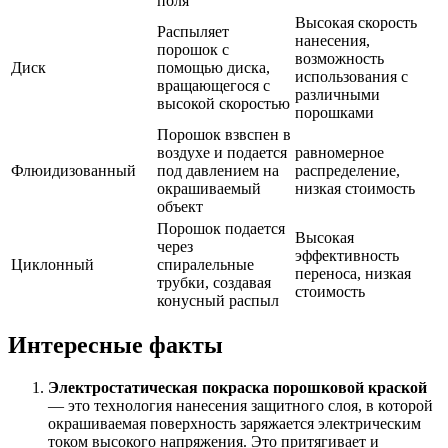
поля
Высокая скорость
Распыляет
нанесения,
порошок с
возможность
Диск
помощью диска,
использования с
вращающегося с
различными
высокой скоростью
порошками
Порошок взвспен в
воздухе и подается
равномерное
Флюидизованный
под давлением на
распределение,
окрашиваемый
низкая стоимость
объект
Порошок подается
Высокая
через
эффективность
Циклонный
спиралельные
переноса, низкая
трубки, создавая
стоимость
конусный распыл
Интересные факты
Электростатическая покраска порошковой краской
— это технология нанесения защитного слоя, в которой
окрашиваемая поверхность заряжается электрическим
током высокого напряжения. Это притягивает и