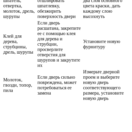
шпатель,
отшлифовать
два слоя основного
отвертка,
шпатлевку,
цвета краски, дать
молоток, дрель,
обезжирить
каждому слою
шурупы
поверхность двери
высохнуть
Если дверь
расшатана, закрепите
ее с помощью клея
Клей для
для дерева и
дерева,
Установите новую
струбцин,
струбцины,
фурнитуру
просверлите
дрель, шурупы
отверстия для
шурупов и закрутите
их
Измерьте дверной
Если дверь сильно
проем и выберите
Молоток,
повреждена, может
новую дверь
гвозди, топор,
потребоваться ее
соответствующего
пила
замена
размера, установите
новую дверь