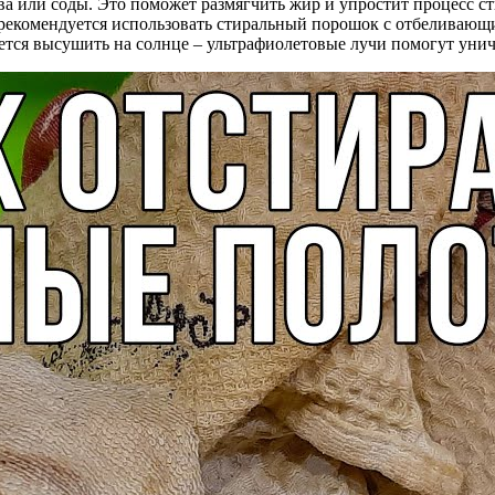
ва или соды. Это поможет размягчить жир и упростит процесс с
 рекомендуется использовать стиральный порошок с отбеливаю
ется высушить на солнце – ультрафиолетовые лучи помогут унич