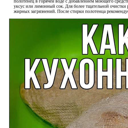
полотенец в горячей воде с добавлением моющего средст
уксус или лимонный сок. Для более тщательной очистки
жирных загрязнений. После стирки полотенца рекоменду