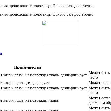
вания прополощите полотенца. Одного раза достаточно.
вания прополощите полотенца. Одного раза достаточно.
ой
Преимущества
Может быть 
т жир и грязь, не повреждая ткань, дезинфицирует
часто
ь жир и грязь, дезодорирует
Может остави
т жир и грязь, не повреждая ткань, дезинфицирует
Может быть 
часто
Может остави
т жир и грязь, не повреждая ткань
должным об
Может быть 
т жир и грязь, не повреждая ткань