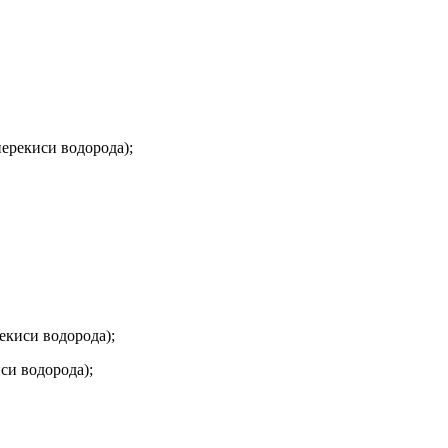
перекиси водорода);
екиси водорода);
си водорода);