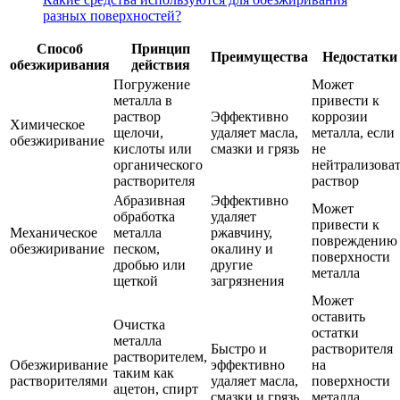
разных поверхностей?
Способ
Принцип
Преимущества
Недостатки
обезжиривания
действия
Погружение
Может
металла в
привести к
раствор
Эффективно
коррозии
Химическое
щелочи,
удаляет масла,
металла, если
обезжиривание
кислоты или
смазки и грязь
не
органического
нейтрализова
растворителя
раствор
Абразивная
Эффективно
Может
обработка
удаляет
привести к
Механическое
металла
ржавчину,
повреждению
обезжиривание
песком,
окалину и
поверхности
дробью или
другие
металла
щеткой
загрязнения
Может
оставить
Очистка
остатки
металла
Быстро и
растворителя
растворителем,
Обезжиривание
эффективно
на
таким как
растворителями
удаляет масла,
поверхности
ацетон, спирт
смазки и грязь
металла,