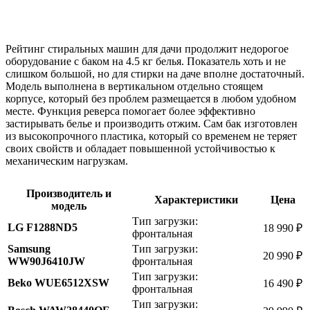
Рейтинг стиральных машин для дачи продолжит недорогое
оборудование с баком на 4.5 кг белья. Показатель хоть и не
слишком большой, но для стирки на даче вполне достаточный.
Модель выполнена в вертикальном отдельно стоящем
корпусе, который без проблем размещается в любом удобном
месте. Функция реверса помогает более эффективно
застирывать белье и производить отжим. Сам бак изготовлен
из высокопрочного пластика, который со временем не теряет
своих свойств и обладает повышенной устойчивостью к
механическим нагрузкам.
Производитель и
Характеристики
Цена
модель
Тип загрузки:
LG F1288ND5
18 990 ₽
фронтальная
Samsung
Тип загрузки:
20 990 ₽
WW90J6410JW
фронтальная
Тип загрузки:
Beko WUE6512XSW
16 490 ₽
фронтальная
Тип загрузки: