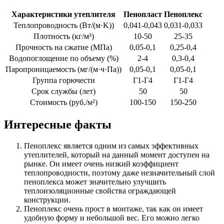
Характеристики утеплителя
Пенопласт
Пеноплекс
Теплопроводность (Вт/(м·K))
0,041-0,043
0,031-0,033
Плотность (кг/м³)
10-50
25-35
Прочность на сжатие (МПа)
0,05-0,1
0,25-0,4
Водопоглощение по объему (%)
2-4
0,3-0,4
Паропроницаемость (мг/(м·ч·Па))
0,05-0,1
0,05-0,1
Группа горючести
Г1-Г4
Г1-Г4
Срок службы (лет)
50
50
Стоимость (руб./м²)
100-150
150-250
Интересные факты
Пеноплекс является одним из самых эффективных
утеплителей, который на данный момент доступен на
рынке. Он имеет очень низкий коэффициент
теплопроводности, поэтому даже незначительный слой
пеноплекса может значительно улучшить
теплоизоляционные свойства ограждающей
конструкции.
Пеноплекс очень прост в монтаже, так как он имеет
удобную форму и небольшой вес. Его можно легко