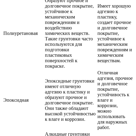
Образуют прочное и
долговечное покрытие,
Имеет хорошую
устойчивое к
адгезию к
механическим
пластику,
повреждениям и
создает прочное
воздействию
и долговечное
Полиуретановая
химических веществ.
покрытие,
Такие грунтовки часто
устойчивое к
используются для
механическим
подготовки
повреждениям и
пластиковых
химическим
поверхностей к
веществам.
покраске.
Отличная
адгезия, прочное
Эпоксидные грунтовки
и долговечное
имеют отличную
покрытие,
адгезию к пластику и
устойчивость к
образуют прочное и
Эпоксидная
влаге и
долговечное покрытие.
коррозии,
Они также обладают
можно
высокой устойчивостью
использовать
к влаге и коррозии.
для наружных
работ.
Алкидные грунтовки