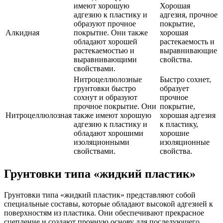
имеют хорошую
Хорошая
адгезию к пластику и
адгезия, прочное
образуют прочное
покрытие,
Алкидная
покрытие. Они также
хорошая
обладают хорошей
растекаемость и
растекаемостью и
выравнивающие
выравнивающими
свойства.
свойствами.
Нитроцеллюлозные
Быстро сохнет,
грунтовки быстро
образует
сохнут и образуют
прочное
прочное покрытие. Они
покрытие,
Нитроцеллюлозная
также имеют хорошую
хорошая адгезия
адгезию к пластику и
к пластику,
обладают хорошими
хорошие
изоляционными
изоляционные
свойствами.
свойства.
Грунтовки типа «жидкий пластик»
Грунтовки типа «жидкий пластик» представляют собой
специальные составы, которые обладают высокой адгезией к
поверхностям из пластика. Они обеспечивают прекрасное
сцепление и создают прочную основу для последующего