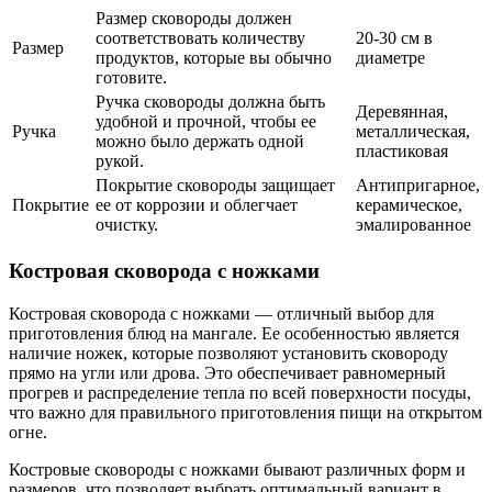
Размер сковороды должен
соответствовать количеству
20-30 см в
Размер
продуктов, которые вы обычно
диаметре
готовите.
Ручка сковороды должна быть
Деревянная,
удобной и прочной, чтобы ее
Ручка
металлическая,
можно было держать одной
пластиковая
рукой.
Покрытие сковороды защищает
Антипригарное,
Покрытие
ее от коррозии и облегчает
керамическое,
очистку.
эмалированное
Костровая сковорода с ножками
Костровая сковорода с ножками — отличный выбор для
приготовления блюд на мангале. Ее особенностью является
наличие ножек, которые позволяют установить сковороду
прямо на угли или дрова. Это обеспечивает равномерный
прогрев и распределение тепла по всей поверхности посуды,
что важно для правильного приготовления пищи на открытом
огне.
Костровые сковороды с ножками бывают различных форм и
размеров, что позволяет выбрать оптимальный вариант в