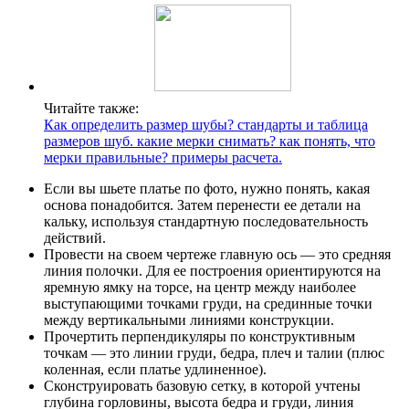
Читайте также:
Как определить размер шубы? стандарты и таблица
размеров шуб. какие мерки снимать? как понять, что
мерки правильные? примеры расчета.
Если вы шьете платье по фото, нужно понять, какая
основа понадобится. Затем перенести ее детали на
кальку, используя стандартную последовательность
действий.
Провести на своем чертеже главную ось — это средняя
линия полочки. Для ее построения ориентируются на
яремную ямку на торсе, на центр между наиболее
выступающими точками груди, на срединные точки
между вертикальными линиями конструкции.
Прочертить перпендикуляры по конструктивным
точкам — это линии груди, бедра, плеч и талии (плюс
коленная, если платье удлиненное).
Сконструировать базовую сетку, в которой учтены
глубина горловины, высота бедра и груди, линия