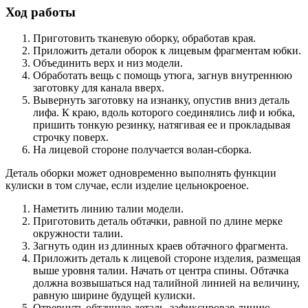
Ход работы
Приготовить тканевую оборку, обработав края.
Приложить детали оборок к лицевым фрагментам юбки.
Объединить верх и низ модели.
Обработать вещь с помощь утюга, загнув внутреннюю
заготовку для канала вверх.
Вывернуть заготовку на изнанку, опустив вниз деталь
лифа. К краю, вдоль которого соединялись лиф и юбка,
пришить тонкую резинку, натягивая ее и прокладывая
строчку поверх.
На лицевой стороне получается волан-сборка.
Деталь оборки может одновременно выполнять функции
кулиски в том случае, если изделие цельнокроеное.
Наметить линию талии модели.
Приготовить деталь обтачки, равной по длине мерке
окружности талии.
Загнуть один из длинных краев обтачного фрагмента.
Приложить деталь к лицевой стороне изделия, размещая
выше уровня талии. Начать от центра спины. Обтачка
должна возвышаться над талийной линией на величину,
равную ширине будущей кулиски.
Отвернуть обтачную деталь, зафиксировав линию