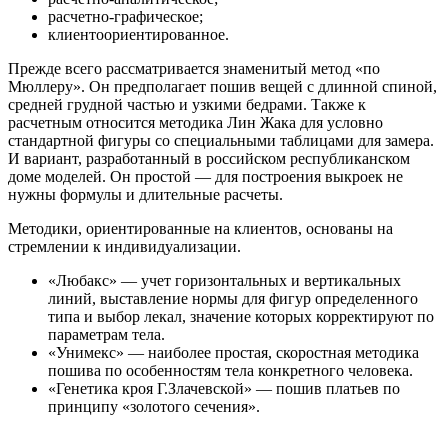
расчетно-графическое;
клиентоориентированное.
Прежде всего рассматривается знаменитый метод «по
Мюллеру». Он предполагает пошив вещей с длинной спиной,
средней грудной частью и узкими бедрами. Также к
расчетным относится методика Лин Жака для условно
стандартной фигуры со специальными таблицами для замера.
И вариант, разработанный в российском республиканском
доме моделей. Он простой — для построения выкроек не
нужны формулы и длительные расчеты.
Методики, ориентированные на клиентов, основаны на
стремлении к индивидуализации.
«Любакс» — учет горизонтальных и вертикальных
линий, выставление нормы для фигур определенного
типа и выбор лекал, значение которых корректируют по
параметрам тела.
«Унимекс» — наиболее простая, скоростная методика
пошива по особенностям тела конкретного человека.
«Генетика кроя Г.Злачевской» — пошив платьев по
принципу «золотого сечения».