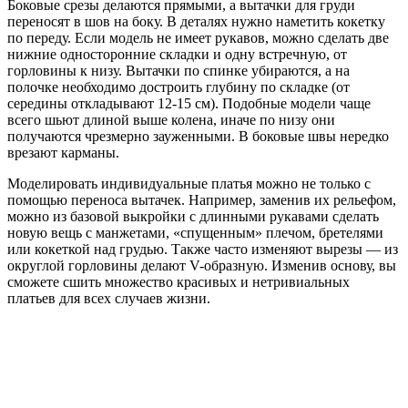
Боковые срезы делаются прямыми, а вытачки для груди
переносят в шов на боку. В деталях нужно наметить кокетку
по переду. Если модель не имеет рукавов, можно сделать две
нижние односторонние складки и одну встречную, от
горловины к низу. Вытачки по спинке убираются, а на
полочке необходимо достроить глубину по складке (от
середины откладывают 12-15 см). Подобные модели чаще
всего шьют длиной выше колена, иначе по низу они
получаются чрезмерно зауженными. В боковые швы нередко
врезают карманы.
Моделировать индивидуальные платья можно не только с
помощью переноса вытачек. Например, заменив их рельефом,
можно из базовой выкройки с длинными рукавами сделать
новую вещь с манжетами, «спущенным» плечом, бретелями
или кокеткой над грудью. Также часто изменяют вырезы — из
округлой горловины делают V-образную. Изменив основу, вы
сможете сшить множество красивых и нетривиальных
платьев для всех случаев жизни.