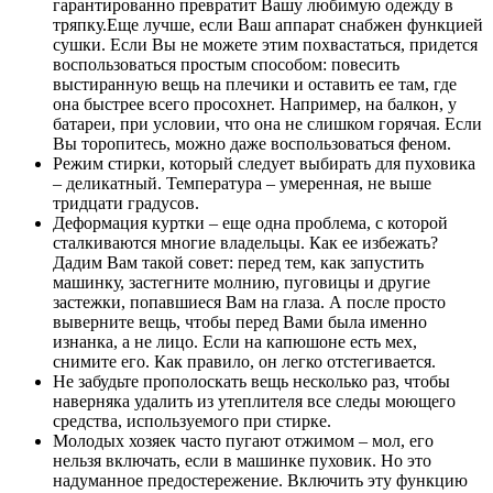
гарантированно превратит Вашу любимую одежду в
тряпку.Еще лучше, если Ваш аппарат снабжен функцией
сушки. Если Вы не можете этим похвастаться, придется
воспользоваться простым способом: повесить
выстиранную вещь на плечики и оставить ее там, где
она быстрее всего просохнет. Например, на балкон, у
батареи, при условии, что она не слишком горячая. Если
Вы торопитесь, можно даже воспользоваться феном.
Режим стирки, который следует выбирать для пуховика
– деликатный. Температура – умеренная, не выше
тридцати градусов.
Деформация куртки – еще одна проблема, с которой
сталкиваются многие владельцы. Как ее избежать?
Дадим Вам такой совет: перед тем, как запустить
машинку, застегните молнию, пуговицы и другие
застежки, попавшиеся Вам на глаза. А после просто
выверните вещь, чтобы перед Вами была именно
изнанка, а не лицо. Если на капюшоне есть мех,
снимите его. Как правило, он легко отстегивается.
Не забудьте прополоскать вещь несколько раз, чтобы
наверняка удалить из утеплителя все следы моющего
средства, используемого при стирке.
Молодых хозяек часто пугают отжимом – мол, его
нельзя включать, если в машинке пуховик. Но это
надуманное предостережение. Включить эту функцию