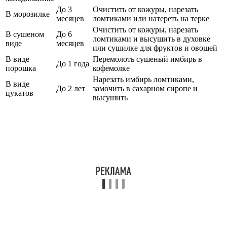
До 3
Очистить от кожуры, нарезать
В морозилке
месяцев
ломтиками или натереть на терке
Очистить от кожуры, нарезать
В сушеном
До 6
ломтиками и высушить в духовке
виде
месяцев
или сушилке для фруктов и овощей
В виде
Перемолоть сушеный имбирь в
До 1 года
порошка
кофемолке
Нарезать имбирь ломтиками,
В виде
До 2 лет
замочить в сахарном сиропе и
цукатов
высушить