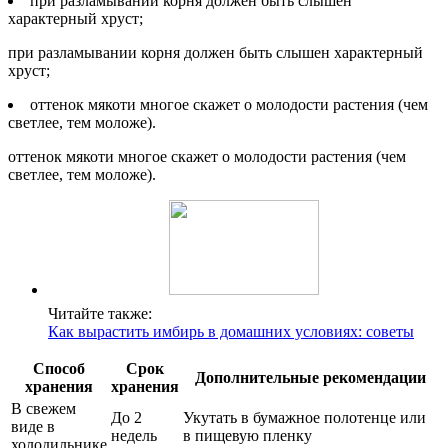
при разламывании корня должен быть слышен
характерный хруст;
при разламывании корня должен быть слышен характерный
хруст;
оттенок мякоти многое скажет о молодости растения (чем
светлее, тем моложе).
оттенок мякоти многое скажет о молодости растения (чем
светлее, тем моложе).
Читайте также:
Как вырастить имбирь в домашних условиях: советы
Способ
Срок
Дополнительные рекомендации
хранения
хранения
В свежем
До 2
Укутать в бумажное полотенце или
виде в
недель
в пищевую пленку
холодильнике